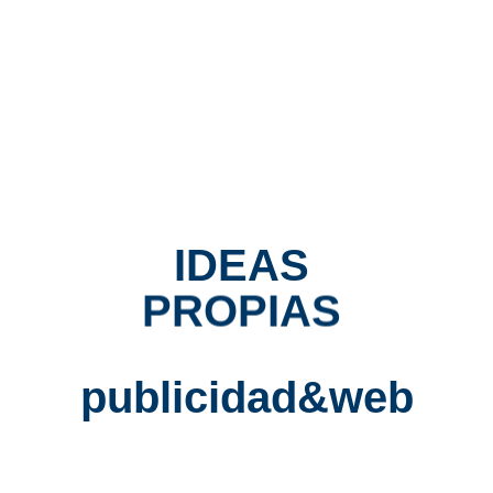
Diseño Gráfico. Identidad Corporativa
READ MORE
1
2
IDEAS
PROPIAS
Categories
publicidad&web
No hay categorías