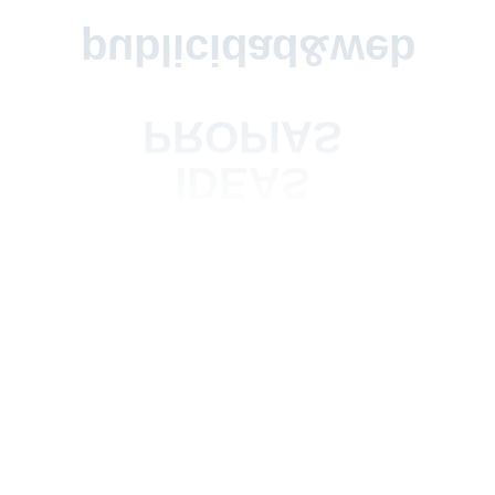
San Roque 57, bajo (esq. Padre Sarmiento)
36204 · Vigo, Pontevedra
+34 986 49 36 21
comercial@ideaspropias.com
NUESTROS SERVICIOS
PORTFOLIO
CONTACTO