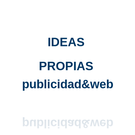
IDEAS
PROPIAS
Email Marketing
publicidad&web