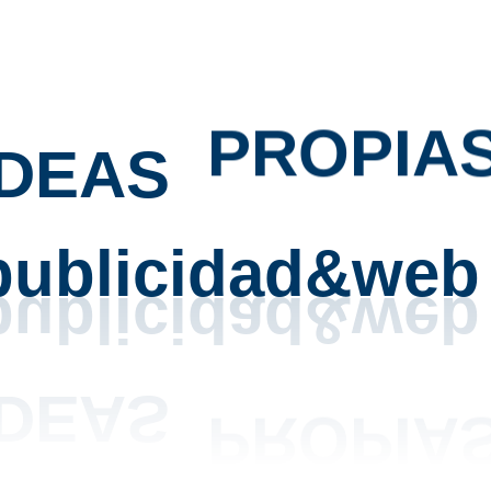
IDEAS
PROPIA
publicidad&web